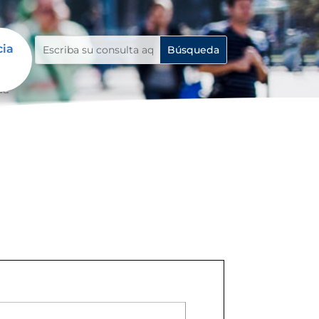
cia
da