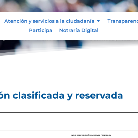
Atención y servicios a la ciudadanía
Transparen
Participa
Notraría Digital
a y reservada
Índice de información clasificada y reserva
9
ón clasificada y reservada