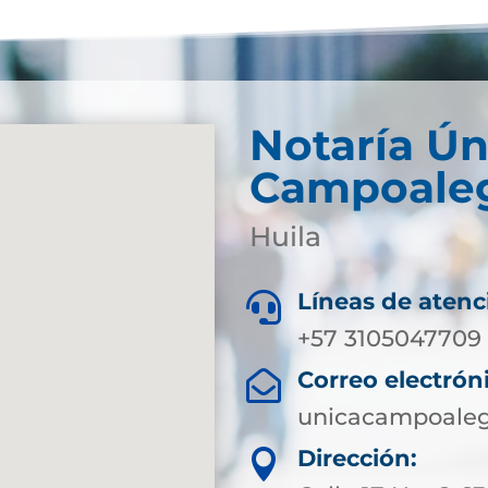
Notaría Ún
Campoale
Huila
Líneas de atenc

+57 3105047709
Correo electrón

unicacampoaleg
Dirección:
