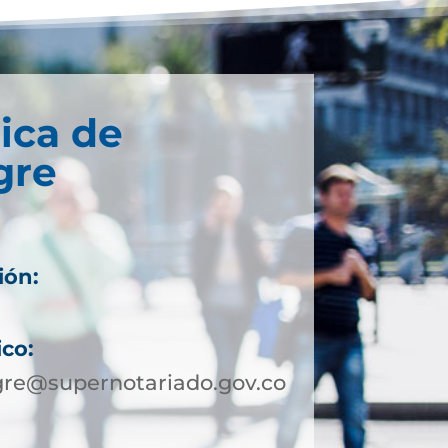
ica de
gre
ión:
ico:
re@supernotariado.gov.co