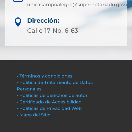
unicacampoalegre@supernotariado.gov.co
Dirección:

Calle 17 No. 6-63
• Términos y condiciones
• Política de Tratamiento de Datos
Personales
• Políticas de derechos de autor
• Certificado de Accesibilidad
• Políticas de Privacidad Web
• Mapa del Sitio