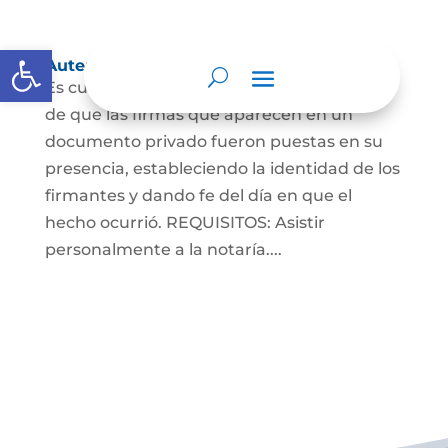
Abrir barra de herramientas
Autenticaciones
Es cuando el notario da testimonio escrito
de que las firmas que aparecen en un
documento privado fueron puestas en su
presencia, estableciendo la identidad de los
firmantes y dando fe del día en que el
hecho ocurrió. REQUISITOS: Asistir
personalmente a la notaría....