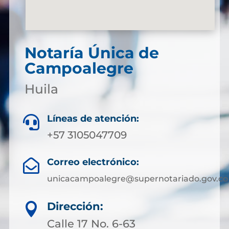
Notaría Única de
Campoalegre
Huila
Líneas de atención:

+57 3105047709
Correo electrónico:

unicacampoalegre@supernotariado.gov.co
Dirección:

Calle 17 No. 6-63