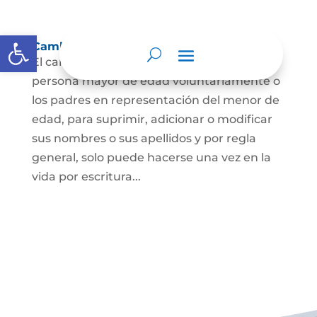
Abrir barra de herramientas
Cambio Nombre
El cambio de nombre lo podrá hacer la
persona mayor de edad voluntariamente o
los padres en representación del menor de
edad, para suprimir, adicionar o modificar
sus nombres o sus apellidos y por regla
general, solo puede hacerse una vez en la
vida por escritura...