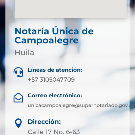
Notaría Única de
Campoalegre
Huila
Líneas de atención:

+57 3105047709
Correo electrónico:

unicacampoalegre@supernotariado.gov.co
Dirección:

Calle 17 No. 6-63