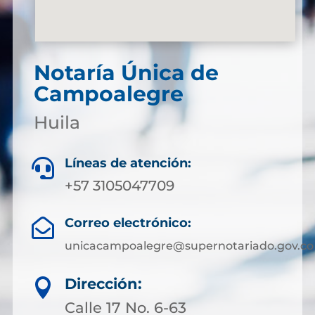
Notaría Única de
Campoalegre
Huila
Líneas de atención:

+57 3105047709
Correo electrónico:

unicacampoalegre@supernotariado.gov.co
Dirección:

Calle 17 No. 6-63