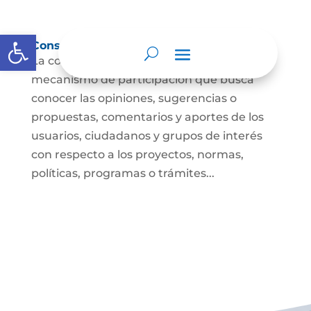
Abrir barra de herramientas
Consulta ciudadana
La consulta a la ciudadanía es un
mecanismo de participación que busca
conocer las opiniones, sugerencias o
propuestas, comentarios y aportes de los
usuarios, ciudadanos y grupos de interés
con respecto a los proyectos, normas,
políticas, programas o trámites...