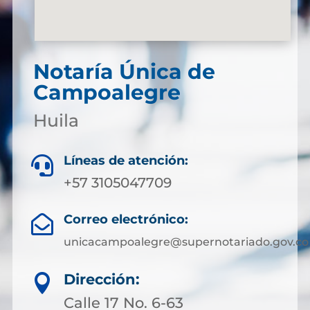
Notaría Única de
Campoalegre
Huila
Líneas de atención:

+57 3105047709
Correo electrónico:

unicacampoalegre@supernotariado.gov.co
Dirección:

Calle 17 No. 6-63