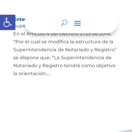
Abrir barra de herramientas
Entes y autoridades que lo vigilan
Superintendencia de Notariado y Registro
En el Artículo 4 del Decreto 2723 de 2014,
“Por el cual se modifica la estructura de la
Superintendencia de Notariado y Registro”
se dispone que: “La Superintendencia de
Notariado y Registro tendrá como objetivo
la orientación,...