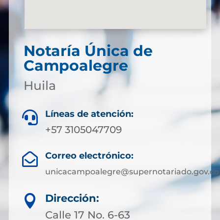
Notaría Única de
Campoalegre
Huila
Líneas de atención:

+57 3105047709
Correo electrónico:

unicacampoalegre@supernotariado.gov.co
Dirección:

Calle 17 No. 6-63