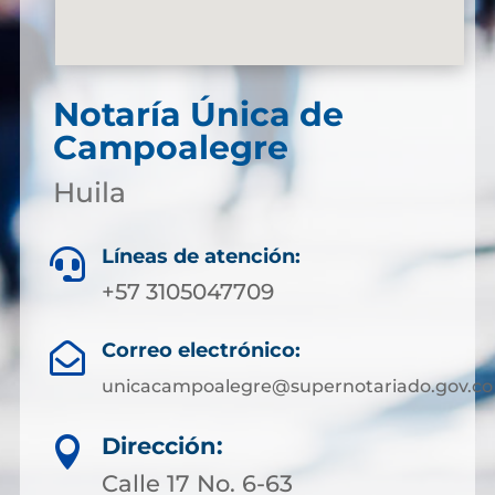
Notaría Única de
Campoalegre
Huila
Líneas de atención:

+57 3105047709
Correo electrónico:

unicacampoalegre@supernotariado.gov.co
Dirección:

Calle 17 No. 6-63