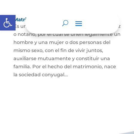
Abrir barra de herramientas
Matrimonio Civil
Es un contrato solemne celebrado ante juez
o notario, por el cual se unen legalmente un
hombre y una mujer o dos personas del
mismo sexo, con el fin de vivir juntos,
auxiliarse mutuamente y constituir una
familia. Por el hecho del matrimonio, nace
la sociedad conyugal...