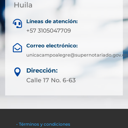
Huila
Líneas de atención:

+57 3105047709
Correo electrónico:

unicacampoalegre@supernotariado.gov.co
Dirección:

Calle 17 No. 6-63
• Términos y condiciones