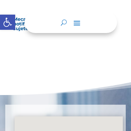
Abrir barra de herramientas
Mecanismos internos de supervisión,
notificación y vigilancia pertinente del
sujeto obligado