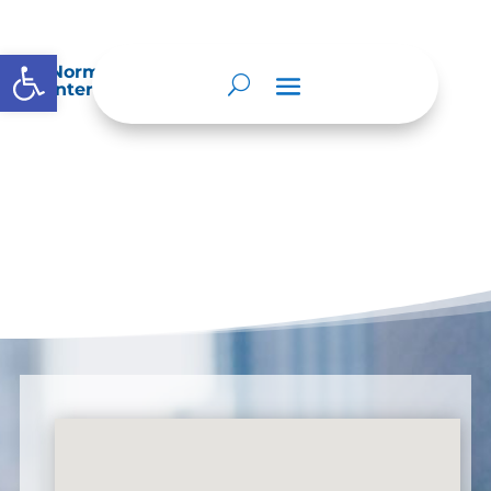
Abrir barra de herramientas
Normatividad especial que les aplique de
interés.