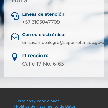
Huila
Líneas de atención:

+57 3105047709
Correo electrónico:

unicacampoalegre@supernotariado.gov.co
Dirección:

Calle 17 No. 6-63
• Términos y condiciones
• Política de Tratamiento de Datos