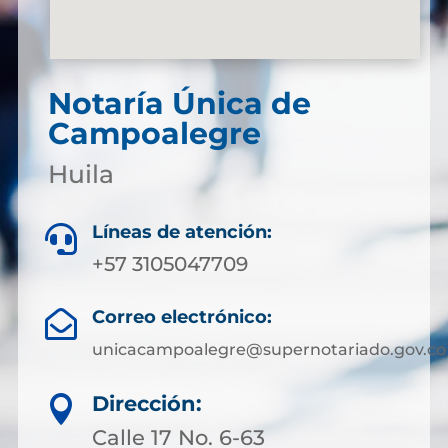
Notaría Única de
Campoalegre
Huila
Líneas de atención:

+57 3105047709
Correo electrónico:

unicacampoalegre@supernotariado.gov.co
Dirección:

Calle 17 No. 6-63