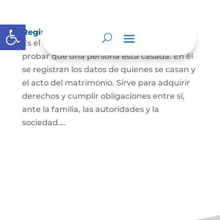
Abrir barra de herramientas
Registro Civil de Matrimonio
Es el documento público necesario para
probar que una persona está casada. En él
se registran los datos de quienes se casan y
el acto del matrimonio. Sirve para adquirir
derechos y cumplir obligaciones entre sí,
ante la familia, las autoridades y la
sociedad....