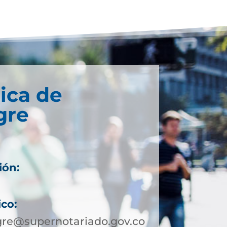
ica de
gre
ión:
ico:
re@supernotariado.gov.co