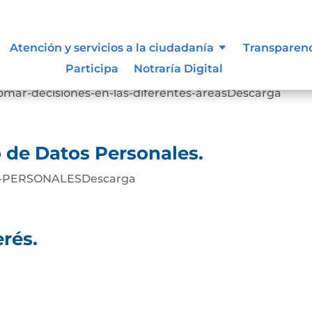
 siguen para tomar decisiones en
Atención y servicios a la ciudadanía
Transparen
Participa
Notraría Digital
omar-decisiones-en-las-diferentes-areasDescarga
o de Datos Personales.
-PERSONALESDescarga
rés.