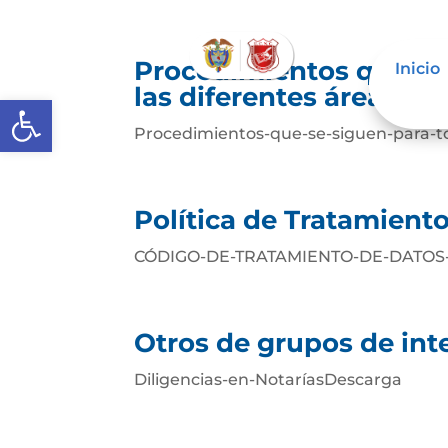
Procedimientos que se
Inicio
las diferentes áreas
Abrir barra de herramientas
Procedimientos-que-se-siguen-para-t
Política de Tratamient
CÓDIGO-DE-TRATAMIENTO-DE-DATOS
Otros de grupos de inte
Diligencias-en-NotaríasDescarga