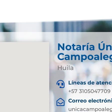
Notaría Ún
Campoale
Huila
Líneas de atenc

+57 3105047709
Correo electrón

unicacampoaleg