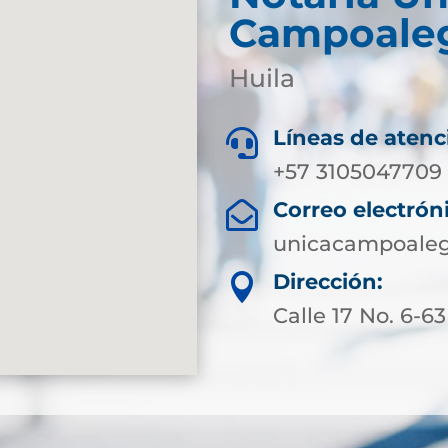
Campoale
Huila
Líneas de atenc

+57 3105047709
Correo electrón

unicacampoaleg
Dirección:

Calle 17 No. 6-63