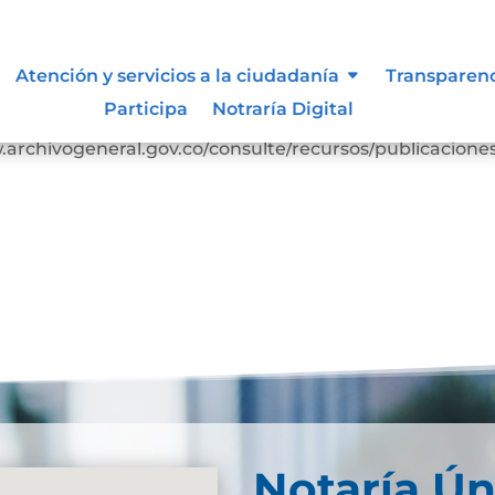
ocumental
Atención y servicios a la ciudadanía
Transparen
Participa
Notraría Digital
arga Cuadro-clasificación-documental-1Descarga
rchivogeneral.gov.co/consulte/recursos/publicacione
Notaría Ún