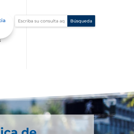
cia
s
ica de