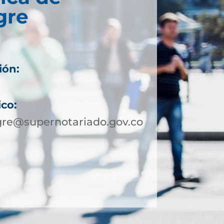
gre
ión:
ico:
re@supernotariado.gov.co