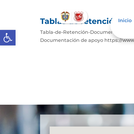
Tablas de retención d
Inicio
Abrir barra de herramientas
Tabla-de-Retención-Documental-1Desc
Documentación de apoyo https://www.a