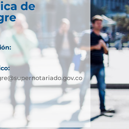
ica de
gre
ión:
ico:
re@supernotariado.gov.co