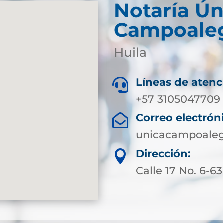
Notaría Ún
Campoale
Huila
Líneas de atenc

+57 3105047709
Correo electrón

unicacampoaleg
Dirección:

Calle 17 No. 6-63