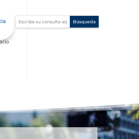
cia
s
ario