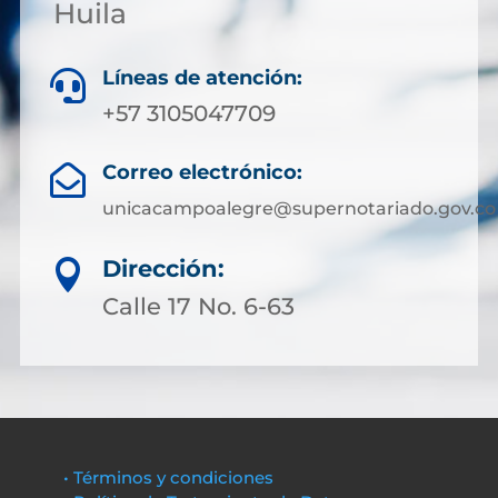
Huila
Líneas de atención:

+57 3105047709
Correo electrónico:

unicacampoalegre@supernotariado.gov.co
Dirección:

Calle 17 No. 6-63
• Términos y condiciones